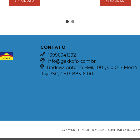
CONTATO
13996041392
info@gekkofix.com.br
Rodovia Antônio Heil, 1001, Gp 01 - Mod 7, 
Itajaí/SC, CEP: 88316-001
COPYRIGHT MOINHO COMERCIAL IMPORTADORA E 