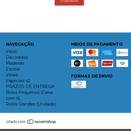
NAVEGAÇÃO
MEIOS DE PAGAMENTO
Início
Decorados
Madeiras
Escolar
Vitrais
FORMAS DE ENVIO
Especiais s2
PRAZOS DE ENTREGA
Rolos Pequenos (Caixa
com 6)
Rolos Grandes (Unidade)