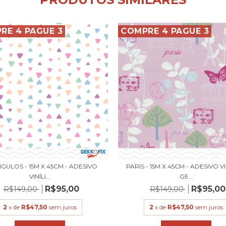
RE 4 PAGUE 3
COMPRE 4 PAGUE 3
GULOS - 15M X 45CM - ADESIVO
PARIS - 15M X 45CM - ADESIVO V
VINÍLI...
GE...
R$95,00
R$95,00
R$149,00
R$149,00
2
x de
R$47,50
sem juros
2
x de
R$47,50
sem juros