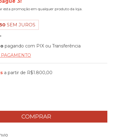
pague 3!
ar esta promoção em qualquer produto da loja.
50
SEM JUROS
to
pagando com PIX ou Transferência
E PAGAMENTO
is
a partir de
R$1.800,00
 CEP:
ALTERAR CEP
nvio