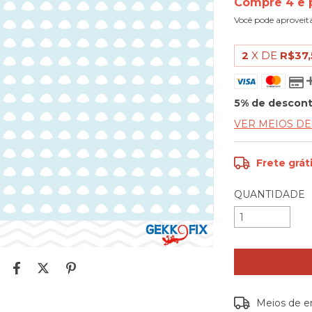
Compre 4 e 
Você pode aproveit
2
X DE
R$37,
5% de descon
VER MEIOS D
Frete grát
QUANTIDADE
Entregas para o
Meios de e