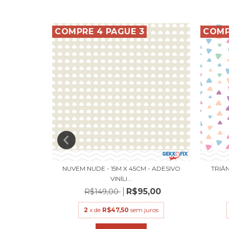
COMPRE 4 PAGUE 3
COMP
M - ADESIVO
NUVEM NUDE - 15M X 45CM - ADESIVO
TRIÂN
VINÍLI...
,00
R$95,00
R$149,00
uros
2
x de
R$47,50
sem juros