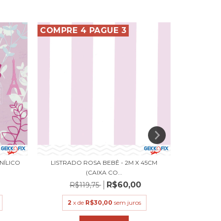
COMPRE 4 PAGUE 3
COMPRE 
INÍLICO
LISTRADO ROSA BEBÊ - 2M X 45CM
BALÕES AZ
(CAIXA CO...
R$60,00
R$119,75
R$
2
x de
R$30,00
sem juros
2
x