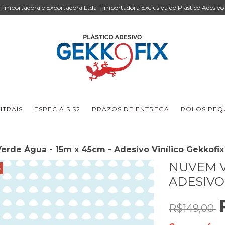
Importadora e Exportadora Ltda - Importadora Exclusiva do Plástico Adesivo 
ITRAIS
ESPECIAIS S2
PRAZOS DE ENTREGA
ROLOS PEQU
rde Água - 15m x 45cm - Adesivo Vinílico Gekkofix
NUVEM V
3
ADESIVO
R$149,00