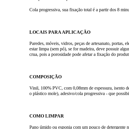
Cola progressiva, sua fixação total é a partir dos 8 min
LOCAIS PARA APLICAÇÃO
Paredes, móveis, vidros, peças de artesanato, portas, el
estar limpa (sem pó), se for madeira, deve possuir alg
crua, pois a porosidade pode afetar a fixação do produ
COMPOSIÇÃO
Vinil, 100% PVC, com 0,08mm de espessura, isento de f
o plástico mole), adesivo/cola progressiva - que possibi
COMO LIMPAR
Pano úmido ou esponja com um pouco de detergente neut