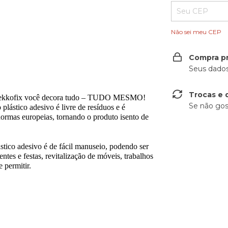
Não sei meu CEP
Compra p
Seus dados
Trocas e 
da Gekkofix você decora tudo – TUDO MESMO!
Se não gos
plástico adesivo é livre de resíduos e é
rmas europeias, tornando o produto isento de
ico adesivo é de fácil manuseio, podendo ser
ntes e festas, revitalização de móveis, trabalhos
 permitir.