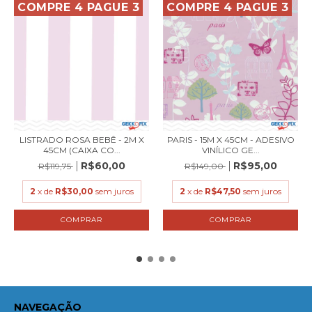
COMPRE 4 PAGUE 3
COMPRE 4 PAGUE 3
LISTRADO ROSA BEBÊ - 2M X
PARIS - 15M X 45CM - ADESIVO
45CM (CAIXA CO...
VINÍLICO GE...
R$60,00
R$95,00
R$119,75
R$149,00
2
x de
R$30,00
sem juros
2
x de
R$47,50
sem juros
NAVEGAÇÃO