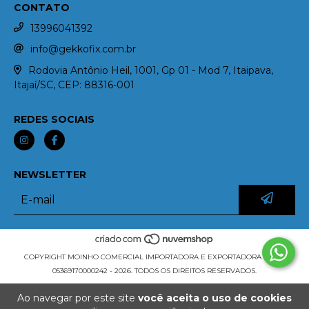
CONTATO
13996041392
info@gekkofix.com.br
Rodovia Antônio Heil, 1001, Gp 01 - Mod 7, Itaipava,
Itajaí/SC, CEP: 88316-001
REDES SOCIAIS
NEWSLETTER
COPYRIGHT MOINHO COMERCIAL IMPORTADORA E EXPORTADORA LTDA -
05369170000242 - 2026. TODOS OS DIREITOS RESERVADOS.
Ao navegar por este site
você aceita o uso de cookies