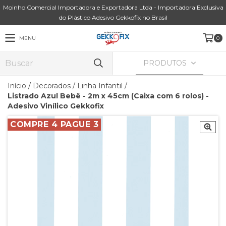
Moinho Comercial Importadora e Exportadora Ltda - Importadora Exclusiva
do Plástico Adesivo Gekkofix no Brasil
MENU
0
PRODUTOS
Início
/
Decorados
/
Linha Infantil
/
Listrado Azul Bebê - 2m x 45cm (Caixa com 6 rolos) -
Adesivo Vinílico Gekkofix
COMPRE 4 PAGUE 3