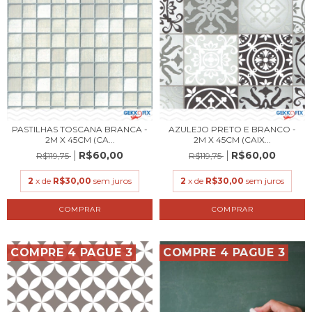
PASTILHAS TOSCANA BRANCA -
AZULEJO PRETO E BRANCO -
2M X 45CM (CA...
2M X 45CM (CAIX...
R$60,00
R$60,00
R$119,75
R$119,75
2
x de
R$30,00
sem juros
2
x de
R$30,00
sem juros
COMPRE 4 PAGUE 3
COMPRE 4 PAGUE 3