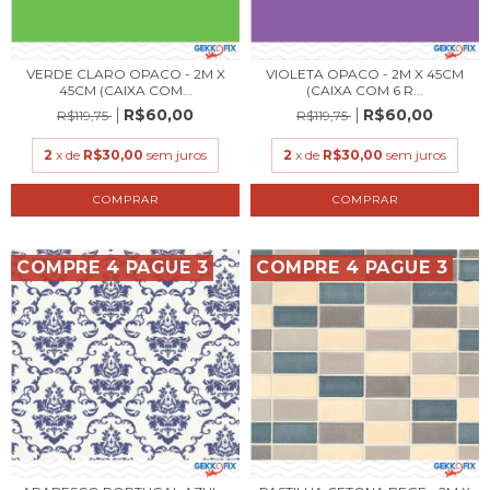
VERDE CLARO OPACO - 2M X
VIOLETA OPACO - 2M X 45CM
45CM (CAIXA COM...
(CAIXA COM 6 R...
R$60,00
R$60,00
R$119,75
R$119,75
2
x de
R$30,00
sem juros
2
x de
R$30,00
sem juros
COMPRE 4 PAGUE 3
COMPRE 4 PAGUE 3