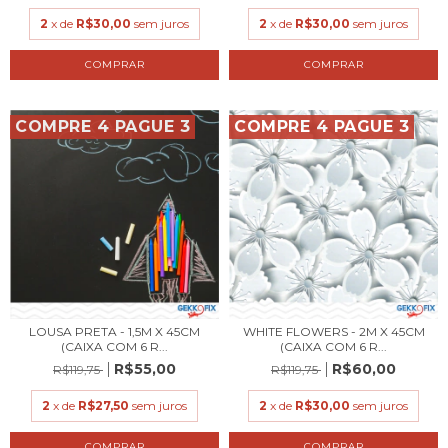
2
x de
R$30,00
sem juros
2
x de
R$30,00
sem juros
COMPRE 4 PAGUE 3
COMPRE 4 PAGUE 3
LOUSA PRETA - 1,5M X 45CM
WHITE FLOWERS - 2M X 45CM
(CAIXA COM 6 R...
(CAIXA COM 6 R...
R$55,00
R$60,00
R$119,75
R$119,75
2
x de
R$27,50
sem juros
2
x de
R$30,00
sem juros