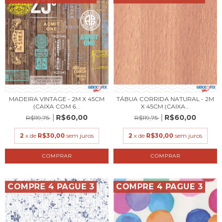
MADEIRA VINTAGE - 2M X 45CM
TÁBUA CORRIDA NATURAL - 2M
(CAIXA COM 6...
X 45CM (CAIXA...
R$60,00
R$60,00
R$119,75
R$119,75
2
x de
R$30,00
sem juros
2
x de
R$30,00
sem juros
COMPRE 4 PAGUE 3
COMPRE 4 PAGUE 3