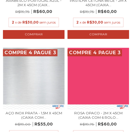
ARABESCO PORTUGAL AZUL -
PASTILHA CETONA BEGE - 2M X
2M X 45CM (CAIX...
45CM (CAIXA...
R$60,00
R$60,00
R$119,75
R$119,75
2
x de
R$30,00
sem juros
2
x de
R$30,00
sem juros
COMPRE 4 PAGUE 3
COMPRE 4 PAGUE 3
AÇO INOX PRATA - 1,5M X 45CM
ROSA OPACO - 2M X 45CM
(CAIXA COM...
(CAIXA COM 6 ROLO...
R$55,00
R$60,00
R$119,00
R$119,75