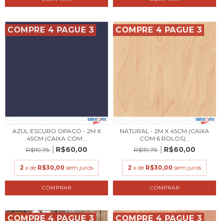
COMPRE 4 PAGUE 3
COMPRE 4 PAGUE 3
AZUL ESCURO OPACO - 2M X
NATURAL - 2M X 45CM (CAIXA
45CM (CAIXA COM...
COM 6 ROLOS)...
R$60,00
R$60,00
R$119,75
R$119,75
2
x de
R$30,00
sem juros
2
x de
R$30,00
sem juros
COMPRE 4 PAGUE 3
COMPRE 4 PAGUE 3