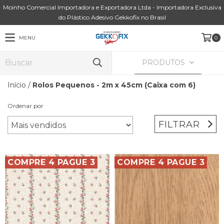
Moinho Comercial Importadora e Exportadora Ltda - Importadora Exclusiva
do Plástico Adesivo Gekkofix no Brasil
MENU
0
PRODUTOS
Início
/
Rolos Pequenos - 2m x 45cm (Caixa com 6)
Ordenar por
FILTRAR
COMPRE 4 PAGUE 3
COMPRE 4 PAGUE 3