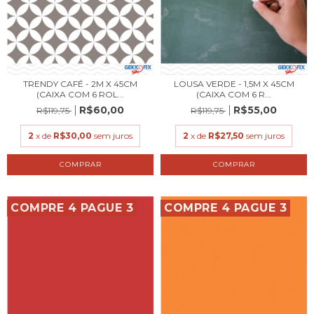
TRENDY CAFÉ - 2M X 45CM
LOUSA VERDE - 1,5M X 45CM
(CAIXA COM 6 ROL...
(CAIXA COM 6 R...
R$60,00
R$55,00
R$119,75
R$119,75
2
x de
R$30,00
sem juros
2
x de
R$27,50
sem juros
COMPRE 4 PAGUE 3
COMPRE 4 PAGUE 3