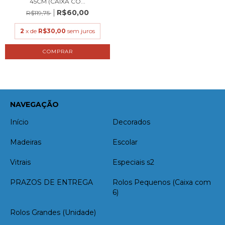
45CM (CAIXA CO...
R$60,00
R$119,75
2
x de
R$30,00
sem juros
NAVEGAÇÃO
Início
Decorados
Madeiras
Escolar
Vitrais
Especiais s2
PRAZOS DE ENTREGA
Rolos Pequenos (Caixa com
6)
Rolos Grandes (Unidade)