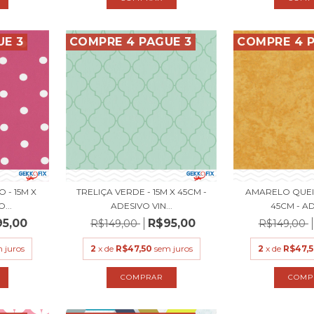
UE 3
COMPRE 4 PAGUE 3
COMPRE 4 P
 - 15M X
TRELIÇA VERDE - 15M X 45CM -
AMARELO QUEI
...
ADESIVO VIN...
45CM - AD
95,00
R$95,00
R$149,00
R$149,00
 juros
2
x de
R$47,50
sem juros
2
x de
R$47,