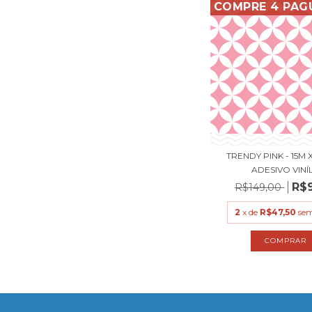
COMPRE 4 PAG
TRENDY PINK - 15M 
ADESIVO VINÍL.
R$
R$149,00
2
x de
R$47,50
sem