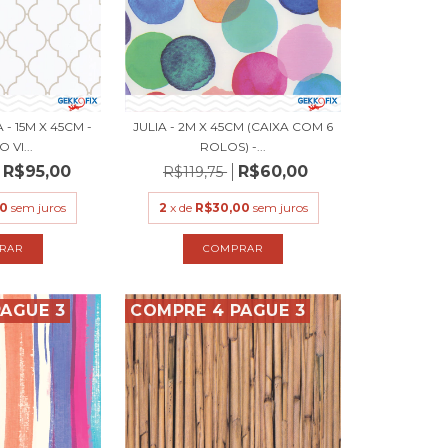
- 15M X 45CM -
JULIA - 2M X 45CM (CAIXA COM 6
 VI...
ROLOS) -...
R$95,00
R$60,00
R$119,75
50
sem juros
2
x de
R$30,00
sem juros
AGUE 3
COMPRE 4 PAGUE 3