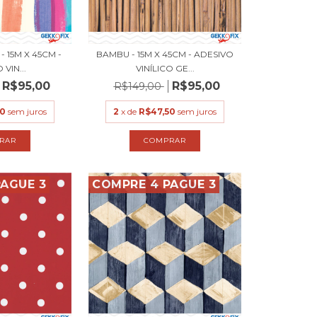
 15M X 45CM -
BAMBU - 15M X 45CM - ADESIVO
VIN...
VINÍLICO GE...
R$95,00
R$95,00
R$149,00
50
sem juros
2
x de
R$47,50
sem juros
AGUE 3
COMPRE 4 PAGUE 3