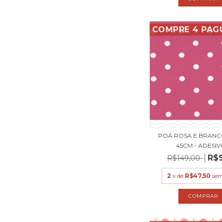
COMPRE 4 PAG
POÁ ROSA E BRANCO
45CM - ADESIVO
R$
R$149,00
2
x de
R$47,50
sem