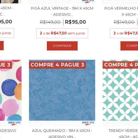
 45CM -
POÁ AZUL VINTAGE - 15M X 45CM
POÁ VERMELHO E
...
- ADESIVO...
X 45CM -
95,00
R$95,00
R$149,00
R$149,00
 juros
2
x de
R$47,50
sem juros
2
x de
R$47,
UE 3
COMPRE 4 PAGUE 3
COMPRE 4 P
- ADESIVO
AZUL QUEIMADO - 15M X 45CM -
TRENDY VERDE 
.
ADESIVO VIN...
45CM - AD