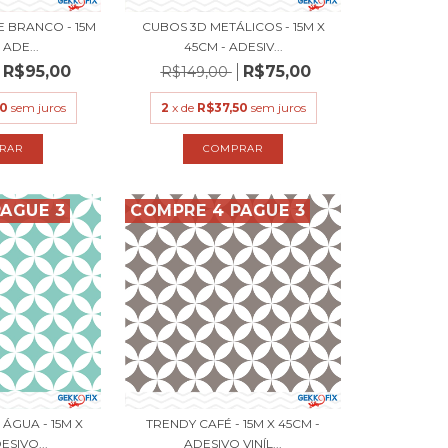
 BRANCO - 15M
CUBOS 3D METÁLICOS - 15M X
 ADE...
45CM - ADESIV...
R$95,00
R$75,00
R$149,00
50
sem juros
2
x de
R$37,50
sem juros
AGUE 3
COMPRE 4 PAGUE 3
ÁGUA - 15M X
TRENDY CAFÉ - 15M X 45CM -
ESIVO...
ADESIVO VINÍL...