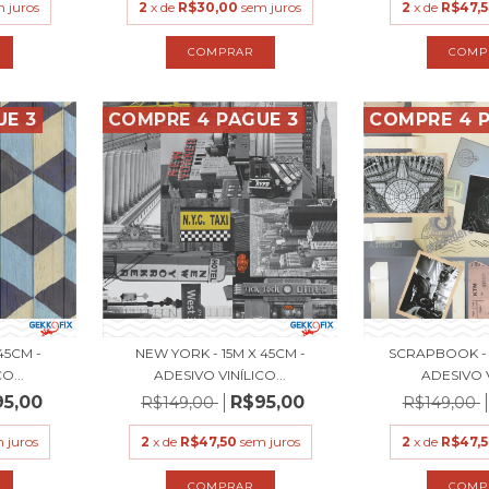
 juros
2
x de
R$30,00
sem juros
2
x de
R$47,
UE 3
COMPRE 4 PAGUE 3
COMPRE 4 P
45CM -
NEW YORK - 15M X 45CM -
SCRAPBOOK - 
O...
ADESIVO VINÍLICO...
ADESIVO VI
95,00
R$95,00
R$149,00
R$149,00
 juros
2
x de
R$47,50
sem juros
2
x de
R$47,