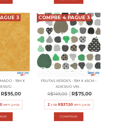
AGUE 3
COMPRE 4 PAGUE 3
MADO - 15M X
FRUTAS VERDES - 15M X 45CM -
ESIVO...
ADESIVO VIN...
R$95,00
R$75,00
R$149,00
50
sem juros
2
x de
R$37,50
sem juros