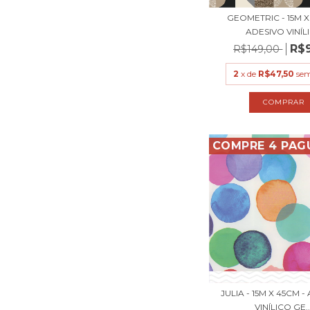
GEOMETRIC - 15M X
ADESIVO VINÍLIC
R$
R$149,00
2
x de
R$47,50
sem
COMPRE 4 PAG
JULIA - 15M X 45CM 
VINÍLICO GE..