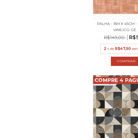
PALHA - 15M X 45CM 
VINÍLICO GE..
R$
R$149,00
2
x de
R$47,50
sem
COMPRE 4 PAG