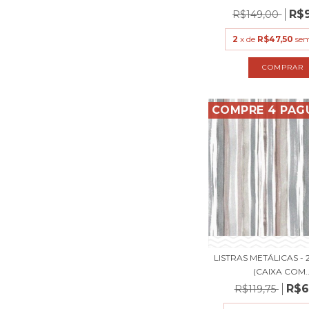
R$
R$149,00
2
x de
R$47,50
sem
COMPRE 4 PAG
LISTRAS METÁLICAS - 
(CAIXA COM..
R$6
R$119,75