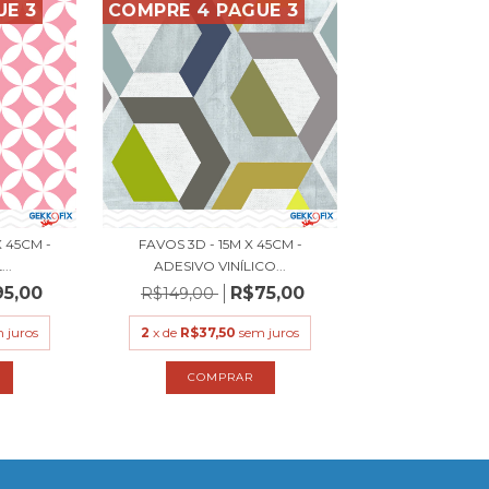
UE 3
COMPRE 4 PAGUE 3
X 45CM -
FAVOS 3D - 15M X 45CM -
..
ADESIVO VINÍLICO...
95,00
R$75,00
R$149,00
 juros
2
x de
R$37,50
sem juros