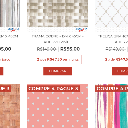
15M X 45CM
TRAMA COBRE - 15M X 45CM -
TRELIÇA BRANCA 
ADESIVO VINÍL...
ADESIVO
95,00
R$95,00
R$149,00
R$149,00
 juros
2
x de
R$47,50
sem juros
2
x de
R$47,
UE 3
COMPRE 4 PAGUE 3
COMPRE 4 P