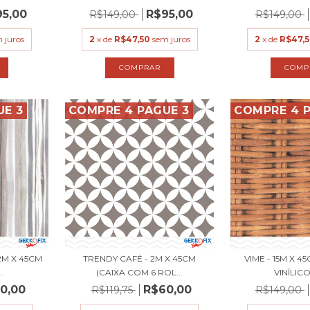
95,00
R$95,00
R$149,00
R$149,00
 juros
2
x de
R$47,50
sem juros
2
x de
R$47,
UE 3
COMPRE 4 PAGUE 3
COMPRE 4 P
2M X 45CM
TRENDY CAFÉ - 2M X 45CM
VIME - 15M X 4
.
(CAIXA COM 6 ROL...
VINÍLICO
0,00
R$60,00
R$119,75
R$149,00