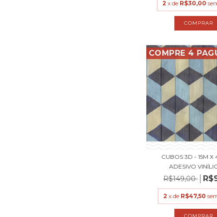
2
x de
R$30,00
sem
COMPRE 4 PAG
CUBOS 3D - 15M X 
ADESIVO VINÍLIC
R$
R$149,00
2
x de
R$47,50
sem