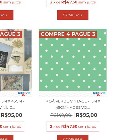
50
sem juros
2
x de
R$47,50
sem juros
AGUE 3
COMPRE 4 PAGUE 3
15M X 45CM -
POÁ VERDE VINTAGE - 15M X
NÍLIC...
45CM - ADESIVO...
R$95,00
R$95,00
R$149,00
50
sem juros
2
x de
R$47,50
sem juros