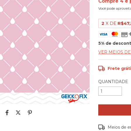
Compre 4 e 
Você pode aproveit
2
X DE
R$47,
5% de descon
VER MEIOS D
Frete grát
QUANTIDADE
Entregas para o
Meios de e