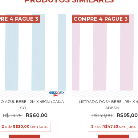
RE 4 PAGUE 3
COMPRE 4 PAGUE 3
O AZUL BEBÊ - 2M X 45CM (CAIXA
LISTRADO ROSA BEBÊ - 15M X 
CO...
ADESIV...
R$60,00
R$95,00
R$119,75
R$149,00
2
x de
R$30,00
sem juros
2
x de
R$47,50
sem juros