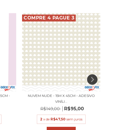
COMPRE 4 PAGUE 3
COMPRE 
45CM -
NUVEM NUDE - 15M X 45CM - ADESIVO
URSO MARÍT
VINÍLI...
R$95,00
R$149,00
R$
2
x de
R$47,50
sem juros
2
x