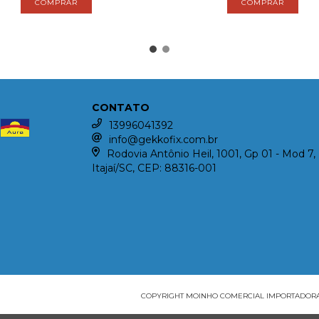
CONTATO
13996041392
info@gekkofix.com.br
Rodovia Antônio Heil, 1001, Gp 01 - Mod 7, 
Itajaí/SC, CEP: 88316-001
COPYRIGHT MOINHO COMERCIAL IMPORTADORA E 