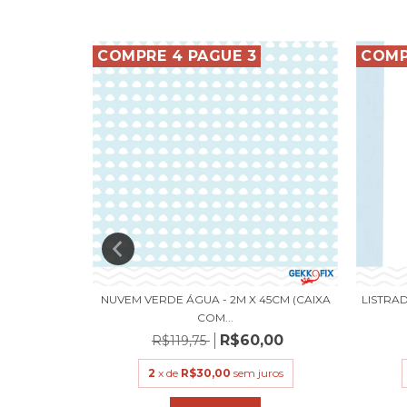
COMPRE 4 PAGUE 3
COMP
 - ADESIVO
NUVEM VERDE ÁGUA - 2M X 45CM (CAIXA
LISTRAD
COM...
,00
R$60,00
R$119,75
uros
2
x de
R$30,00
sem juros