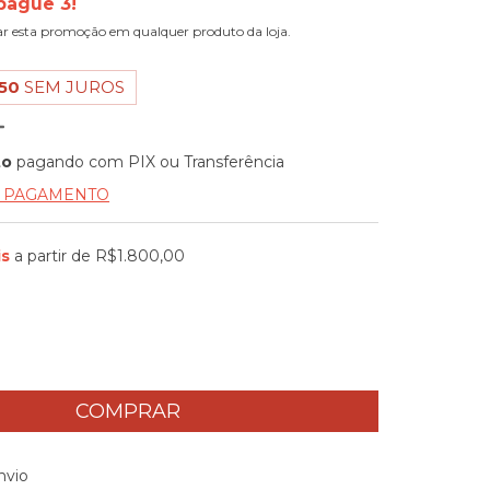
pague 3!
ar esta promoção em qualquer produto da loja.
50
SEM JUROS
to
pagando com PIX ou Transferência
E PAGAMENTO
is
a partir de
R$1.800,00
 CEP:
ALTERAR CEP
nvio