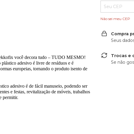
Não sei meu CEP
Compra p
Seus dados
Trocas e 
da Gekkofix você decora tudo – TUDO MESMO!
Se não gos
plástico adesivo é livre de resíduos e é
rmas europeias, tornando o produto isento de
ico adesivo é de fácil manuseio, podendo ser
ntes e festas, revitalização de móveis, trabalhos
 permitir.