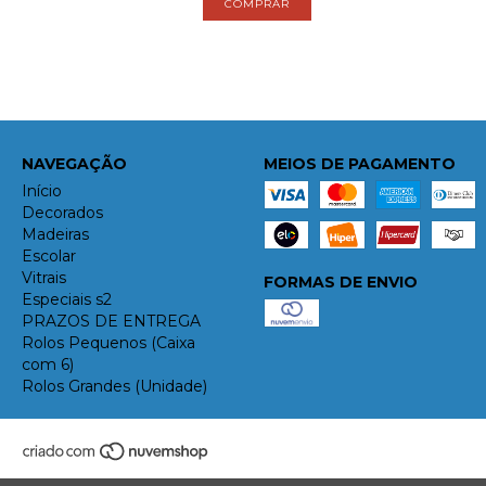
NAVEGAÇÃO
MEIOS DE PAGAMENTO
Início
Decorados
Madeiras
Escolar
Vitrais
FORMAS DE ENVIO
Especiais s2
PRAZOS DE ENTREGA
Rolos Pequenos (Caixa
com 6)
Rolos Grandes (Unidade)