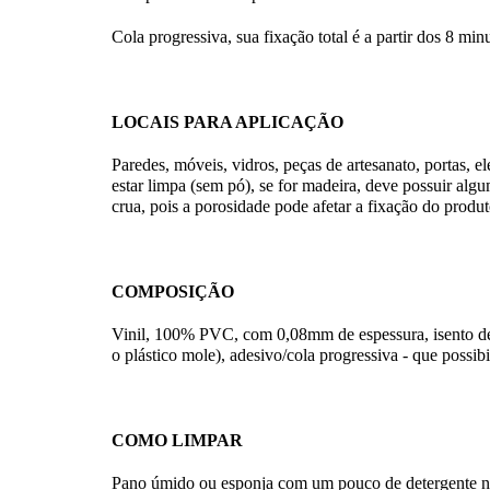
Cola progressiva, sua fixação total é a partir dos 8 min
LOCAIS PARA APLICAÇÃO
Paredes, móveis, vidros, peças de artesanato, portas, el
estar limpa (sem pó), se for madeira, deve possuir alg
crua, pois a porosidade pode afetar a fixação do produ
COMPOSIÇÃO
Vinil, 100% PVC, com 0,08mm de espessura, isento de f
o plástico mole), adesivo/cola progressiva - que possibi
COMO LIMPAR
Pano úmido ou esponja com um pouco de detergente neut