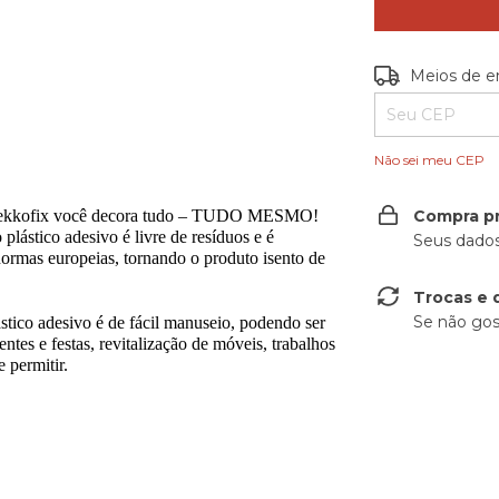
Entregas para o
Meios de e
Não sei meu CEP
da Gekkofix você decora tudo – TUDO MESMO!
Compra p
plástico adesivo é livre de resíduos e é
Seus dados
rmas europeias, tornando o produto isento de
Trocas e 
Se não gos
ico adesivo é de fácil manuseio, podendo ser
ntes e festas, revitalização de móveis, trabalhos
 permitir.