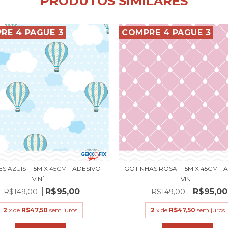
PRODUTOS SIMILARES
RE 4 PAGUE 3
COMPRE 4 PAGUE 3
S AZUIS - 15M X 45CM - ADESIVO
GOTINHAS ROSA - 15M X 45CM - 
VINÍ...
VIN...
R$95,00
R$95,00
R$149,00
R$149,00
2
x de
R$47,50
sem juros
2
x de
R$47,50
sem juros