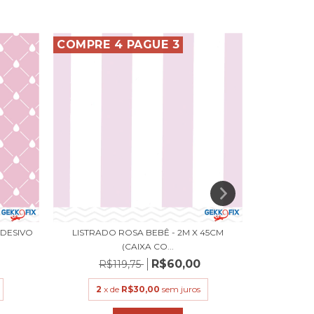
COMPRE 4 PAGUE 3
COMPRE 
ADESIVO
LISTRADO ROSA BEBÊ - 2M X 45CM
NUVEM V
(CAIXA CO...
R$60,00
R$119,75
R$
2
x de
R$30,00
sem juros
2
x