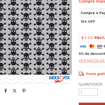
Compre mais
Compre 4 Pa
15% OFF
2
X DE
R$47,
5% de descon
VER MEIOS D
Frete grát
QUANTIDADE