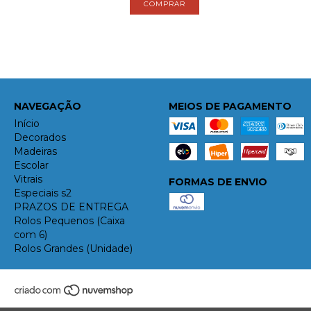
NAVEGAÇÃO
MEIOS DE PAGAMENTO
Início
Decorados
Madeiras
Escolar
Vitrais
FORMAS DE ENVIO
Especiais s2
PRAZOS DE ENTREGA
Rolos Pequenos (Caixa
com 6)
Rolos Grandes (Unidade)