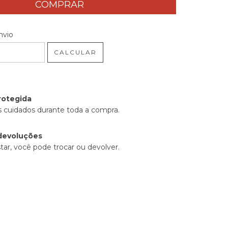
 CEP:
ALTERAR CEP
nvio
CALCULAR
rotegida
 cuidados durante toda a compra.
devoluções
tar, você pode trocar ou devolver.