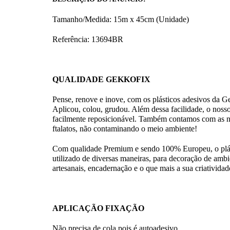
Tamanho/Medida: 15m x 45cm (Unidade)
Referência: 13694
BR
QUALIDADE GEKKOFIX
Pense, renove e inove, com os plásticos adesivos 
Aplicou, colou, grudou. Além dessa facilidade, o nosso 
facilmente reposicionável. Também contamos com as no
ftalatos, não contaminando o meio ambiente!
Com qualidade Premium e sendo 100% Europeu, o plást
utilizado de diversas maneiras, para decoração de ambie
artesanais, encadernação e o que mais a sua criatividade
APLICAÇÃO FIXAÇÃO
Não precisa de cola pois é autoadesivo.