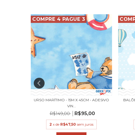
COMPRE 4 PAGUE 3
COMP
VO VINÍLICO
URSO MARÍTIMO - 15M X 45CM - ADESIVO
BALÕE
VIN...
,00
R$95,00
R$149,00
uros
2
x de
R$47,50
sem juros