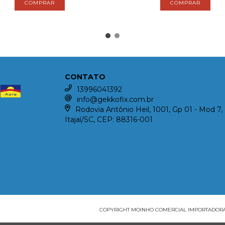
CONTATO
13996041392
info@gekkofix.com.br
Rodovia Antônio Heil, 1001, Gp 01 - Mod 7, 
Itajaí/SC, CEP: 88316-001
COPYRIGHT MOINHO COMERCIAL IMPORTADORA E 