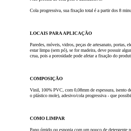
Cola progressiva, sua fixação total é a partir dos 8 min
LOCAIS PARA APLICAÇÃO
Paredes, móveis, vidros, peças de artesanato, portas, el
estar limpa (sem pó), se for madeira, deve possuir alg
crua, pois a porosidade pode afetar a fixação do produ
COMPOSIÇÃO
Vinil, 100% PVC, com 0,08mm de espessura, isento de f
o plástico mole), adesivo/cola progressiva - que possibi
COMO LIMPAR
Pano úmido ou esponja com um pouco de detergente neut