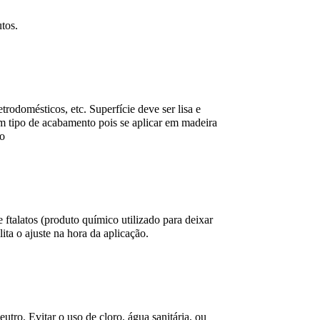
utos.
etrodomésticos, etc. Superfície deve ser lisa e
um tipo de acabamento pois se aplicar em madeira
to
talatos (produto químico utilizado para deixar
lita o ajuste na hora da aplicação.
ro. Evitar o uso de cloro, água sanitária, ou