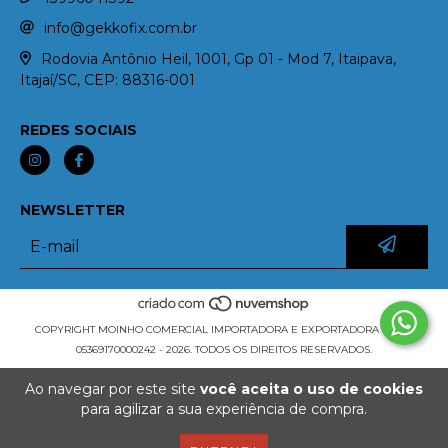
info@gekkofix.com.br
Rodovia Antônio Heil, 1001, Gp 01 - Mod 7, Itaipava,
Itajaí/SC, CEP: 88316-001
REDES SOCIAIS
NEWSLETTER
COPYRIGHT MOINHO COMERCIAL IMPORTADORA E EXPORTADORA LTDA -
05369170000242 - 2026. TODOS OS DIREITOS RESERVADOS.
Ao navegar por este site
você aceita o uso de cookies
para agilizar a sua experiência de compra.