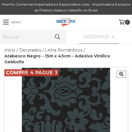
Moinho Comercial Importadora e Exportadora Ltda - Importadora Exclusiva
do Plástico Adesivo Gekkofix no Brasil
MENU
0
PRODUTOS
Início
/
Decorados
/
Linha Românticos
/
Arabesco Negro - 15m x 45cm - Adesivo Vinílico
Gekkofix
COMPRE 4 PAGUE 3