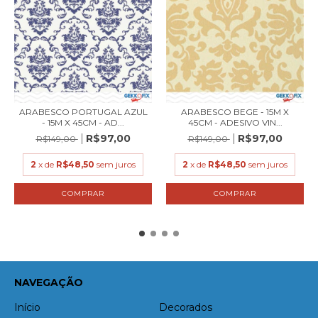
ARABESCO PORTUGAL AZUL
ARABESCO BEGE - 15M X
- 15M X 45CM - AD...
45CM - ADESIVO VIN...
R$97,00
R$97,00
R$149,00
R$149,00
2
x de
R$48,50
sem juros
2
x de
R$48,50
sem juros
NAVEGAÇÃO
Início
Decorados