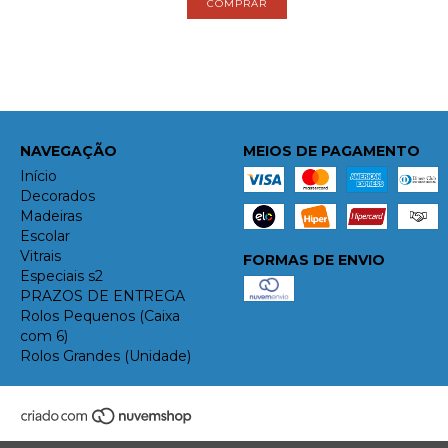
NAVEGAÇÃO
MEIOS DE PAGAMENTO
Início
Decorados
Madeiras
Escolar
Vitrais
FORMAS DE ENVIO
Especiais s2
PRAZOS DE ENTREGA
Rolos Pequenos (Caixa
com 6)
Rolos Grandes (Unidade)