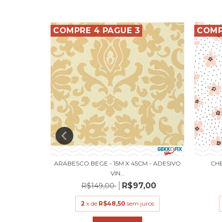
COMPRE 4 PAGUE 3
COMP
X 45CM -
ARABESCO BEGE - 15M X 45CM - ADESIVO
CHE
VIN...
,00
R$97,00
R$149,00
uros
2
x de
R$48,50
sem juros