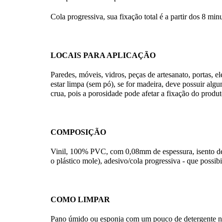
Cola progressiva, sua fixação total é a partir dos 8 min
LOCAIS PARA APLICAÇÃO
Paredes, móveis, vidros, peças de artesanato, portas, el
estar limpa (sem pó), se for madeira, deve possuir alg
crua, pois a porosidade pode afetar a fixação do produ
COMPOSIÇÃO
Vinil, 100% PVC, com 0,08mm de espessura, isento de f
o plástico mole), adesivo/cola progressiva - que possibi
COMO LIMPAR
Pano úmido ou esponja com um pouco de detergente neut