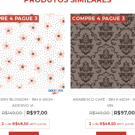
RE 4 PAGUE 3
COMPRE 4 PAGUE 3
RRY BLOSSOM - 15M X 45CM -
ARABESCO CAFÉ - 15M X 45CM - 
ADESIVO VI...
VIN...
R$97,00
R$97,00
R$149,00
R$149,00
2
x de
R$48,50
sem juros
2
x de
R$48,50
sem juros