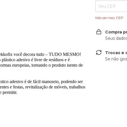
Não sei meu CEP
Compra p
Seus dados
Trocas e 
da Gekkofix você decora tudo – TUDO MESMO!
Se não gos
plástico adesivo é livre de resíduos e é
rmas europeias, tornando o produto isento de
ico adesivo é de fácil manuseio, podendo ser
ntes e festas, revitalização de móveis, trabalhos
 permitir.