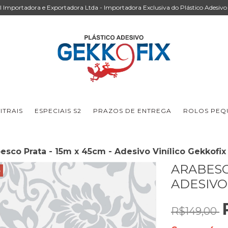
Importadora e Exportadora Ltda - Importadora Exclusiva do Plástico Adesivo 
ITRAIS
ESPECIAIS S2
PRAZOS DE ENTREGA
ROLOS PEQU
esco Prata - 15m x 45cm - Adesivo Vinílico Gekkofix
ARABESCO
3
ADESIVO
R$149,00