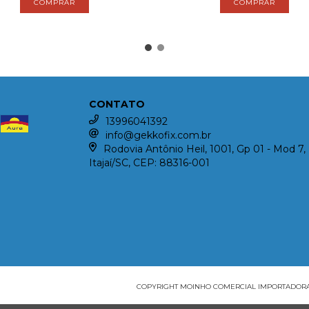
CONTATO
13996041392
info@gekkofix.com.br
Rodovia Antônio Heil, 1001, Gp 01 - Mod 7, 
Itajaí/SC, CEP: 88316-001
COPYRIGHT MOINHO COMERCIAL IMPORTADORA E 