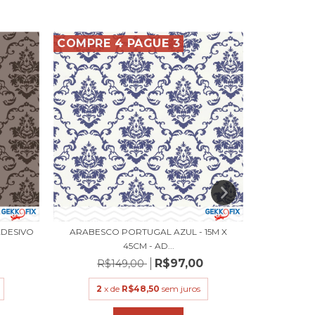
COMPRE 4 PAGUE 3
COMPRE 
ADESIVO
ARABESCO PORTUGAL AZUL - 15M X
ARABESCO N
45CM - AD...
R$97,00
R$149,00
R$
2
x de
R$48,50
sem juros
2
x