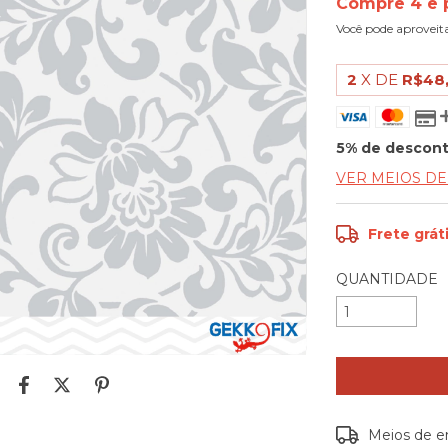
Compre 4 e 
Você pode aproveit
2
X DE
R$48
5% de descon
VER MEIOS D
Frete grát
QUANTIDADE
Entregas para o
Meios de e