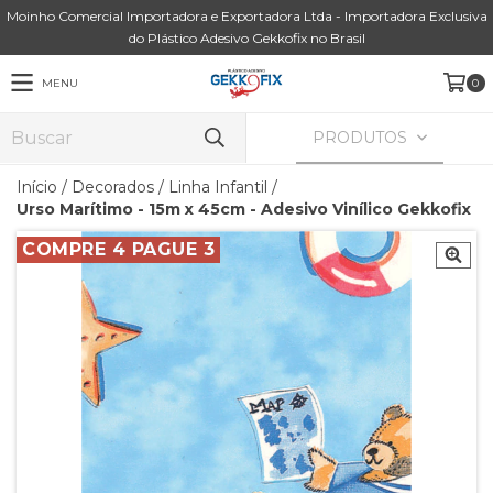
Moinho Comercial Importadora e Exportadora Ltda - Importadora Exclusiva
do Plástico Adesivo Gekkofix no Brasil
MENU
0
PRODUTOS
Início
/
Decorados
/
Linha Infantil
/
Urso Marítimo - 15m x 45cm - Adesivo Vinílico Gekkofix
COMPRE 4 PAGUE 3