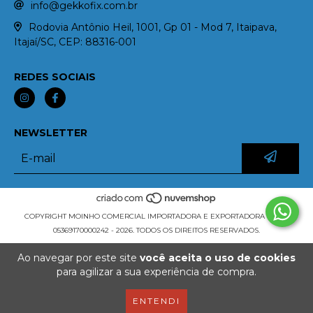
info@gekkofix.com.br
Rodovia Antônio Heil, 1001, Gp 01 - Mod 7, Itaipava,
Itajaí/SC, CEP: 88316-001
REDES SOCIAIS
NEWSLETTER
COPYRIGHT MOINHO COMERCIAL IMPORTADORA E EXPORTADORA LTDA -
05369170000242 - 2026. TODOS OS DIREITOS RESERVADOS.
Ao navegar por este site
você aceita o uso de cookies
para agilizar a sua experiência de compra.
ENTENDI