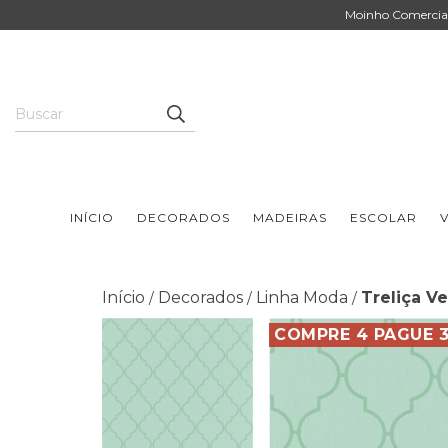
Moinho Comercial 
INÍCIO
DECORADOS
MADEIRAS
ESCOLAR
V
Início
Decorados
Linha Moda
Treliça V
/
/
/
COMPRE 4 PAGUE 