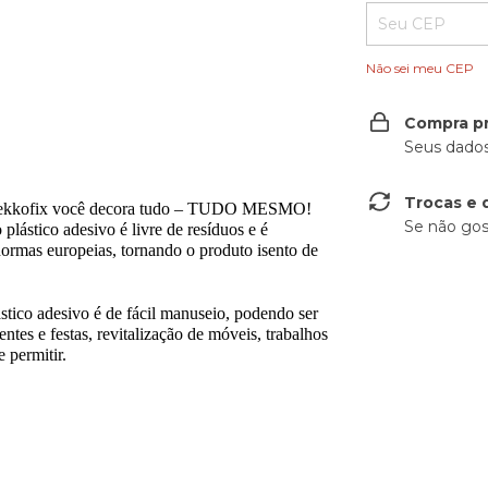
Não sei meu CEP
Compra p
Seus dados
Trocas e 
da Gekkofix você decora tudo – TUDO MESMO!
Se não gos
plástico adesivo é livre de resíduos e é
rmas europeias, tornando o produto isento de
ico adesivo é de fácil manuseio, podendo ser
ntes e festas, revitalização de móveis, trabalhos
 permitir.