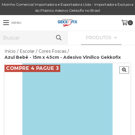
Moinho Comercial Importadora e Exportadora Ltda - Importadora Exclusiva
do Plástico Adesivo Gekkofix no Brasil
MENU
0
PRODUTOS
Início
/
Escolar
/
Cores Foscas
/
Azul Bebê - 15m x 45cm - Adesivo Vinílico Gekkofix
COMPRE 4 PAGUE 3