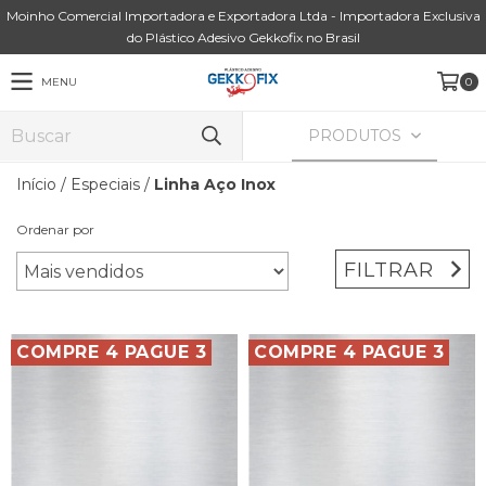
Moinho Comercial Importadora e Exportadora Ltda - Importadora Exclusiva
do Plástico Adesivo Gekkofix no Brasil
MENU
0
PRODUTOS
Início
/
Especiais
/
Linha Aço Inox
Ordenar por
FILTRAR
COMPRE 4 PAGUE 3
COMPRE 4 PAGUE 3