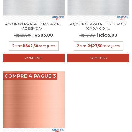
AÇO INOX PRATA - 15M X 45CM -
AÇO INOX PRATA - 1,5M X 45CM
ADESIVO VI...
(CAIXA COM...
R$85,00
R$55,00
R$159,00
R$119,00
2
x de
R$42,50
sem juros
2
x de
R$27,50
sem juros
COMPRE 4 PAGUE 3