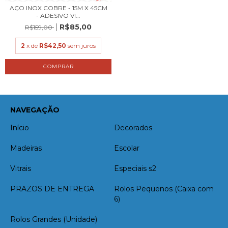
AÇO INOX COBRE - 15M X 45CM
- ADESIVO VI...
R$85,00
R$159,00
2
x de
R$42,50
sem juros
NAVEGAÇÃO
Início
Decorados
Madeiras
Escolar
Vitrais
Especiais s2
PRAZOS DE ENTREGA
Rolos Pequenos (Caixa com
6)
Rolos Grandes (Unidade)