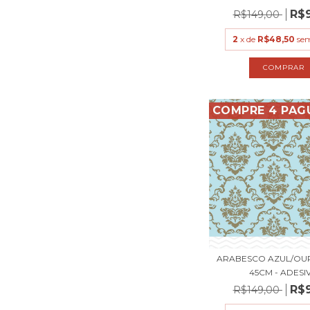
R$
R$149,00
2
x de
R$48,50
sem
COMPRE 4 PAG
ARABESCO AZUL/OURO
45CM - ADESIV.
R$
R$149,00