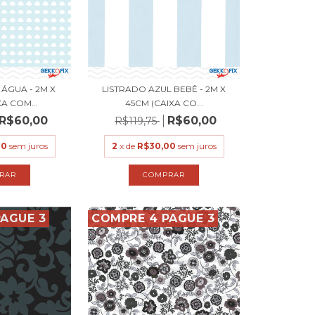
ÁGUA - 2M X
LISTRADO AZUL BEBÊ - 2M X
XA COM...
45CM (CAIXA CO...
R$60,00
R$60,00
R$119,75
00
sem juros
2
x de
R$30,00
sem juros
AGUE 3
COMPRE 4 PAGUE 3