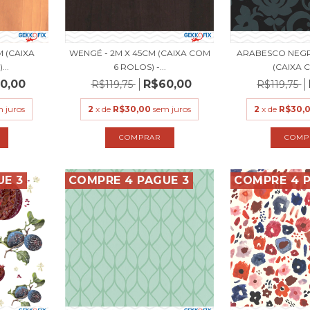
M (CAIXA
WENGÉ - 2M X 45CM (CAIXA COM
ARABESCO NEGR
..
6 ROLOS) -...
(CAIXA C
0,00
R$60,00
R$119,75
R$119,75
 juros
2
x de
R$30,00
sem juros
2
x de
R$30,
UE 3
COMPRE 4 PAGUE 3
COMPRE 4 P