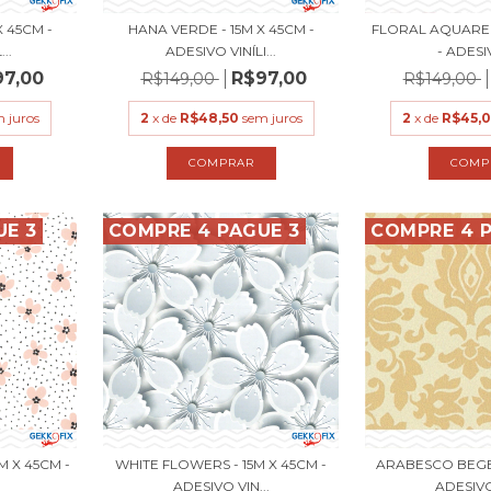
X 45CM -
HANA VERDE - 15M X 45CM -
FLORAL AQUAREL
..
ADESIVO VINÍLI...
- ADESIV
97,00
R$97,00
R$149,00
R$149,00
 juros
2
x de
R$48,50
sem juros
2
x de
R$45,
UE 3
COMPRE 4 PAGUE 3
COMPRE 4 P
M X 45CM -
WHITE FLOWERS - 15M X 45CM -
ARABESCO BEGE 
.
ADESIVO VIN...
ADESIVO 