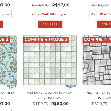
97,00
R$97,00
R$149,00
R$149,00
 juros
2
x de
R$48,50
sem juros
2
x de
R$48,
UE 3
COMPRE 4 PAGUE 3
COMPRE 4 P
 - 15M X
PASTILHAS TOSCANA BRANCA -
PEDRAS PORTUG
..
2M X 45CM (CA...
45CM (CAI
97,00
R$60,00
R$119,75
R$119,75