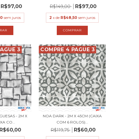
R$97,00
R$97,00
R$149,00
50
sem juros
2
x de
R$48,50
sem juros
AGUE 3
COMPRE 4 PAGUE 3
UESAS - 2M X
NOA DARK - 2M X 45CM (CAIXA
XA CO...
COM 6 ROLOS)...
R$60,00
R$60,00
R$119,75