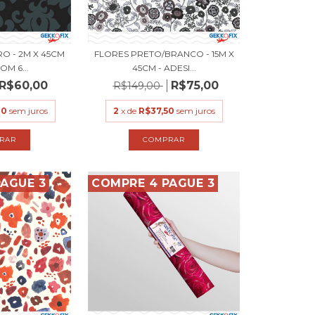
O - 2M X 45CM
FLORES PRETO/BRANCO - 15M X
OM 6...
45CM - ADESI...
R$60,00
R$75,00
R$149,00
00
sem juros
2
x de
R$37,50
sem juros
AGUE 3
COMPRE 4 PAGUE 3