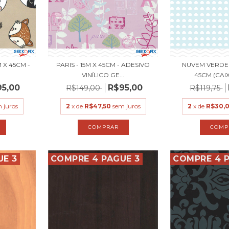
 X 45CM -
PARIS - 15M X 45CM - ADESIVO
NUVEM VERDE 
.
VINÍLICO GE...
45CM (CAI
95,00
R$95,00
R$149,00
R$119,75
 juros
2
x de
R$47,50
sem juros
2
x de
R$30,
UE 3
COMPRE 4 PAGUE 3
COMPRE 4 P