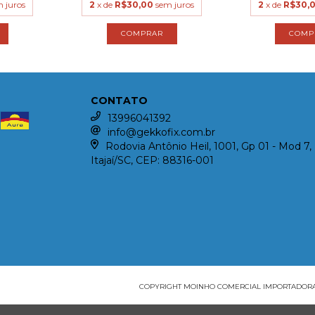
 juros
2
x de
R$30,00
sem juros
2
x de
R$30,
CONTATO
13996041392
info@gekkofix.com.br
Rodovia Antônio Heil, 1001, Gp 01 - Mod 7, 
Itajaí/SC, CEP: 88316-001
COPYRIGHT MOINHO COMERCIAL IMPORTADORA E 