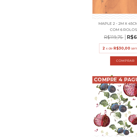
MAPLE 2 - 2M X 45C
COM 6 ROLOS).
R$6
R$119,75
2
x de
R$30,00
sem
COMPRE 4 PAG