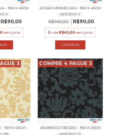
A - 15M X 45CM
ROSAS VERMELHAS - 15M X 45CM
O V...
- ADESIVO V...
R$90,00
R$90,00
R$149,00
00
sem juros
2
x de
R$45,00
sem juros
AGUE 3
COMPRE 4 PAGUE 3
- 15M X 45CM -
ARABESCO NEGRO - 15M X 45CM
VIN...
- ADESIVO VI...