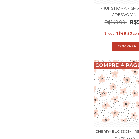
FRUITS ROMÃ - 15M 
ADESIVO VINÍL.
R$
R$149,00
2
x de
R$48,50
sem
COMPRE 4 PAG
CHERRY BLOSSOM - 15
ADESIVO VI..