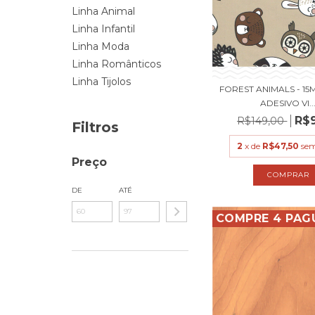
Linha Animal
Linha Infantil
Linha Moda
Linha Românticos
Linha Tijolos
FOREST ANIMALS - 15M
ADESIVO VI..
R$
R$149,00
Filtros
2
x de
R$47,50
sem
Preço
DE
ATÉ
COMPRE 4 PAG