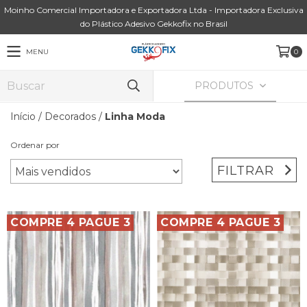
Moinho Comercial Importadora e Exportadora Ltda - Importadora Exclusiva
do Plástico Adesivo Gekkofix no Brasil
MENU
0
PRODUTOS
Início
/
Decorados
/
Linha Moda
Ordenar por
FILTRAR
COMPRE 4 PAGUE 3
COMPRE 4 PAGUE 3