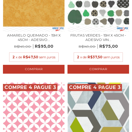
AMARELO QUEIMADO - 15M X
FRUTAS VERDES - 15M X 45CM -
45CM - ADESIVO...
ADESIVO VIN...
R$95,00
R$75,00
R$149,00
R$149,00
2
x de
R$47,50
sem juros
2
x de
R$37,50
sem juros
COMPRE 4 PAGUE 3
COMPRE 4 PAGUE 3