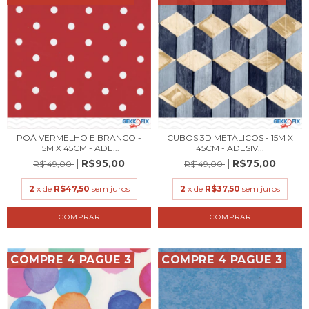
POÁ VERMELHO E BRANCO -
CUBOS 3D METÁLICOS - 15M X
15M X 45CM - ADE...
45CM - ADESIV...
R$95,00
R$75,00
R$149,00
R$149,00
2
x de
R$47,50
sem juros
2
x de
R$37,50
sem juros
COMPRE 4 PAGUE 3
COMPRE 4 PAGUE 3