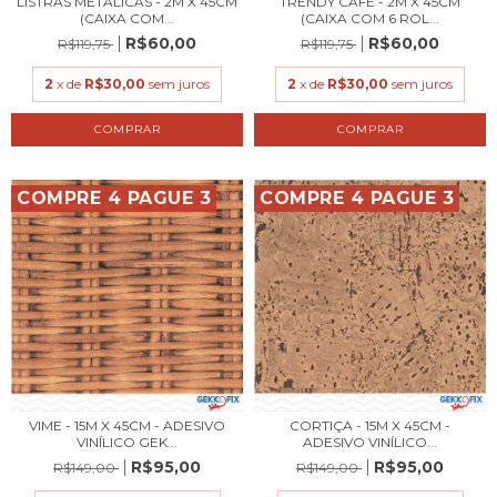
LISTRAS METÁLICAS - 2M X 45CM
TRENDY CAFÉ - 2M X 45CM
(CAIXA COM...
(CAIXA COM 6 ROL...
R$60,00
R$60,00
R$119,75
R$119,75
2
x de
R$30,00
sem juros
2
x de
R$30,00
sem juros
COMPRE 4 PAGUE 3
COMPRE 4 PAGUE 3
VIME - 15M X 45CM - ADESIVO
CORTIÇA - 15M X 45CM -
VINÍLICO GEK...
ADESIVO VINÍLICO...
R$95,00
R$95,00
R$149,00
R$149,00