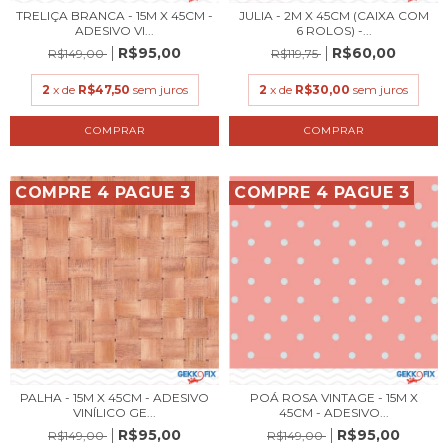
TRELIÇA BRANCA - 15M X 45CM -
JULIA - 2M X 45CM (CAIXA COM
ADESIVO VI...
6 ROLOS) -...
R$95,00
R$60,00
R$149,00
R$119,75
2
x de
R$47,50
sem juros
2
x de
R$30,00
sem juros
COMPRE 4 PAGUE 3
COMPRE 4 PAGUE 3
PALHA - 15M X 45CM - ADESIVO
POÁ ROSA VINTAGE - 15M X
VINÍLICO GE...
45CM - ADESIVO...
R$95,00
R$95,00
R$149,00
R$149,00