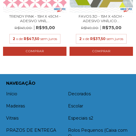
TRENDY PINK - 15M X 45CM -
FAVOS 3D - 15M X 45CM -
ADESIVO VINÍL...
ADESIVO VINÍLICO...
R$95,00
R$75,00
R$149,00
R$149,00
2
x de
R$47,50
sem juros
2
x de
R$37,50
sem juros
NAVEGAÇÃO
Início
Decorados
Madeiras
Escolar
Vitrais
Especiais s2
PRAZOS DE ENTREGA
Rolos Pequenos (Caixa com