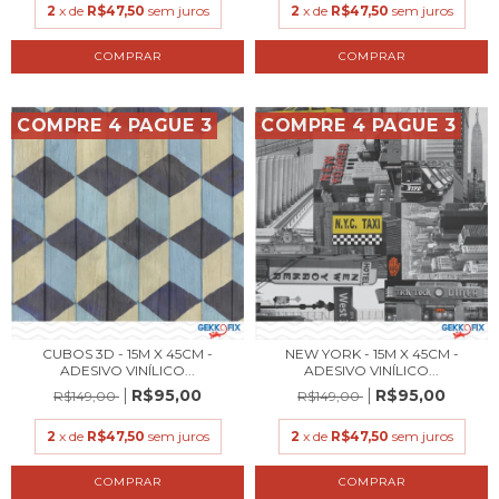
2
x de
R$47,50
sem juros
2
x de
R$47,50
sem juros
COMPRE 4 PAGUE 3
COMPRE 4 PAGUE 3
CUBOS 3D - 15M X 45CM -
NEW YORK - 15M X 45CM -
ADESIVO VINÍLICO...
ADESIVO VINÍLICO...
R$95,00
R$95,00
R$149,00
R$149,00
2
x de
R$47,50
sem juros
2
x de
R$47,50
sem juros