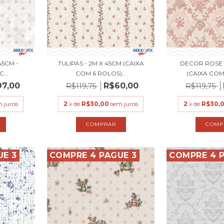
45CM -
TULIPAS - 2M X 45CM (CAIXA
DECOR ROSE 
...
COM 6 ROLOS)...
(CAIXA COM
97,00
R$60,00
R$119,75
R$119,75
 juros
2
x de
R$30,00
sem juros
2
x de
R$30,
UE 3
COMPRE 4 PAGUE 3
COMPRE 4 P