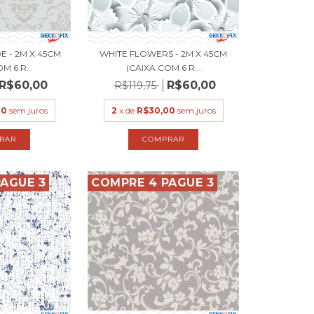
 - 2M X 45CM
WHITE FLOWERS - 2M X 45CM
M 6 R...
(CAIXA COM 6 R...
R$60,00
R$60,00
R$119,75
00
sem juros
2
x de
R$30,00
sem juros
AGUE 3
COMPRE 4 PAGUE 3