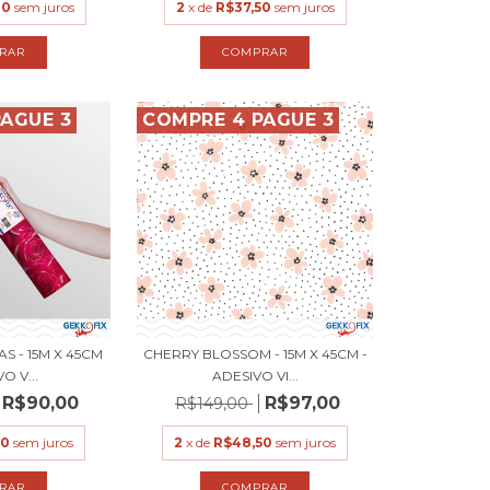
00
sem juros
2
x de
R$37,50
sem juros
AGUE 3
COMPRE 4 PAGUE 3
S - 15M X 45CM
CHERRY BLOSSOM - 15M X 45CM -
O V...
ADESIVO VI...
R$90,00
R$97,00
R$149,00
00
sem juros
2
x de
R$48,50
sem juros