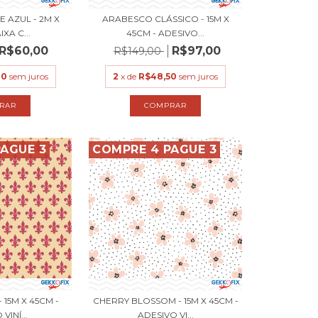
E AZUL - 2M X
ARABESCO CLÁSSICO - 15M X
XA C...
45CM - ADESIVO...
R$60,00
R$97,00
R$149,00
00
sem juros
2
x de
R$48,50
sem juros
AGUE 3
COMPRE 4 PAGUE 3
 15M X 45CM -
CHERRY BLOSSOM - 15M X 45CM -
VINÍ...
ADESIVO VI...