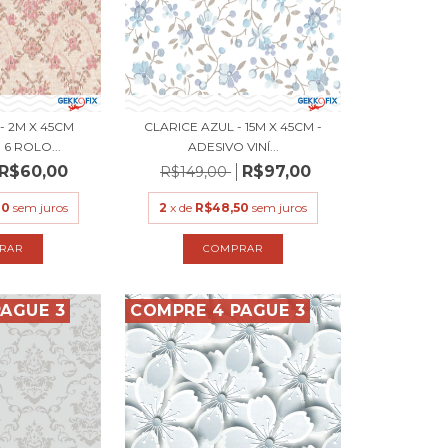
- 2M X 45CM
CLARICE AZUL - 15M X 45CM -
 6 ROLO...
ADESIVO VINÍ...
R$60,00
R$97,00
R$149,00
00
sem juros
2
x de
R$48,50
sem juros
AGUE 3
COMPRE 4 PAGUE 3