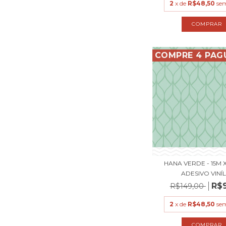
2
x de
R$48,50
sem
COMPRE 4 PAG
HANA VERDE - 15M X
ADESIVO VINÍLI
R$
R$149,00
2
x de
R$48,50
sem