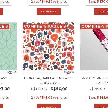
 juros
2
x de
R$48,50
sem juros
2
x de
R$30,
UE 3
COMPRE 4 PAGUE 3
COMPRE 4 P
 45CM -
FLORAL AQUARELA - 15M X 45CM
ROSAS VERMELHA
...
- ADESIVO V...
- ADESIV
97,00
R$90,00
R$149,00
R$149,00
 juros
2
x de
R$45,00
sem juros
2
x de
R$45,