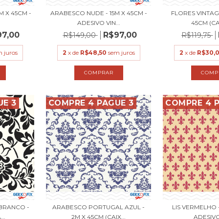
M X 45CM -
ARABESCO NUDE - 15M X 45CM -
FLORES VINTAG
.
ADESIVO VIN...
45CM (CAI
97,00
R$97,00
R$149,00
R$119,75
 juros
2
x de
R$48,50
sem juros
2
x de
R$30,
UE 3
COMPRE 4 PAGUE 3
COMPRE 4 P
BRANCO -
ARABESCO PORTUGAL AZUL -
LIS VERMELHO -
..
2M X 45CM (CAIX...
ADESIVO 