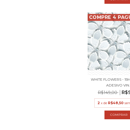
COMPRE 4 PAG
WHITE FLOWERS - 15M
ADESIVO VIN..
R$
R$149,00
2
x de
R$48,50
sem