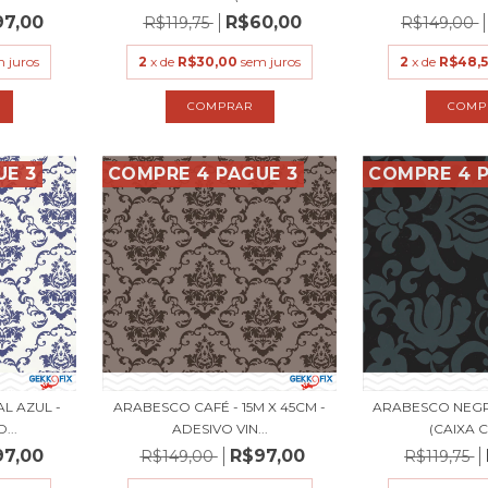
97,00
R$60,00
R$119,75
R$149,00
 juros
2
x de
R$30,00
sem juros
2
x de
R$48,
UE 3
COMPRE 4 PAGUE 3
COMPRE 4 P
L AZUL -
ARABESCO CAFÉ - 15M X 45CM -
ARABESCO NEGR
...
ADESIVO VIN...
(CAIXA C
97,00
R$97,00
R$149,00
R$119,75