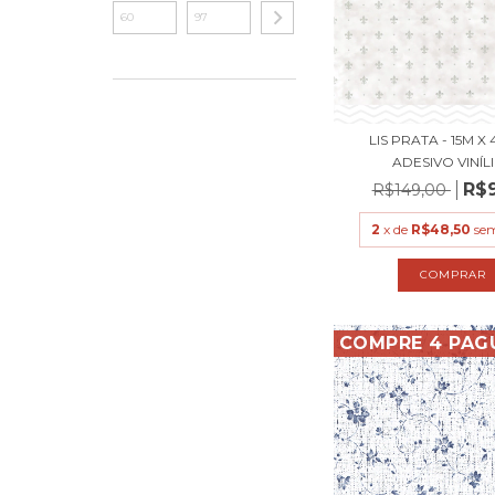
LIS PRATA - 15M X 
ADESIVO VINÍLIC
R$
R$149,00
2
x de
R$48,50
sem
COMPRE 4 PAG