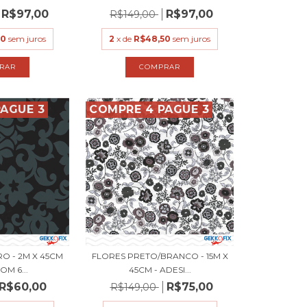
R$97,00
R$97,00
R$149,00
50
sem juros
2
x de
R$48,50
sem juros
AGUE 3
COMPRE 4 PAGUE 3
O - 2M X 45CM
FLORES PRETO/BRANCO - 15M X
OM 6...
45CM - ADESI...
R$60,00
R$75,00
R$149,00