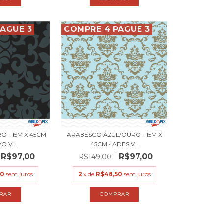
AGUE 3
COMPRE 4 PAGUE 3
 - 15M X 45CM
ARABESCO AZUL/OURO - 15M X
O VI...
45CM - ADESIV...
R$97,00
R$97,00
R$149,00
50
sem juros
2
x de
R$48,50
sem juros