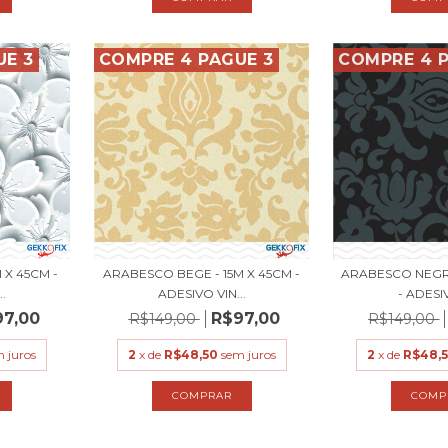
UE 3
COMPRE 4 PAGUE 3
COMPRE 4 P
 X 45CM -
ARABESCO BEGE - 15M X 45CM -
ARABESCO NEGRO
.
ADESIVO VIN...
- ADESIV
97,00
R$97,00
R$149,00
R$149,00
 juros
2
x de
R$48,50
sem juros
2
x de
R$48,