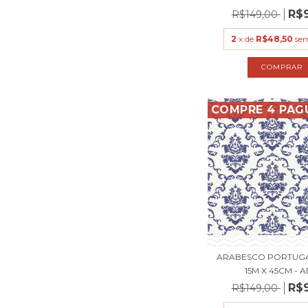
R$
R$149,00
2
x de
R$48,50
sem
COMPRE 4 PAG
ARABESCO PORTUGA
15M X 45CM - AD
R$
R$149,00