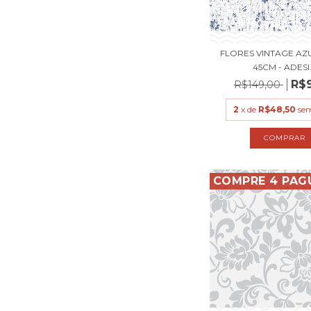
FLORES VINTAGE AZUL
45CM - ADESI.
R$
R$149,00
2
x de
R$48,50
sem
COMPRE 4 PAG