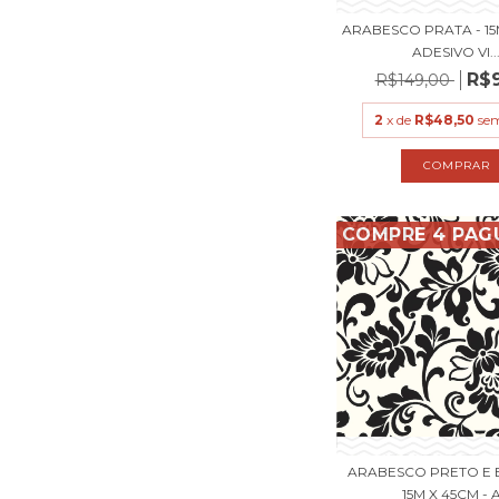
ARABESCO PRATA - 15
ADESIVO VI..
R$
R$149,00
2
x de
R$48,50
sem
COMPRE 4 PAG
ARABESCO PRETO E 
15M X 45CM - A.