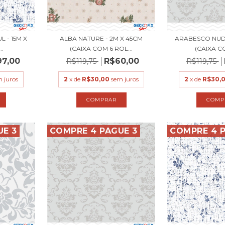
 - 15M X
ALBA NATURE - 2M X 45CM
ARABESCO NUDE
..
(CAIXA COM 6 ROL...
(CAIXA CO
97,00
R$60,00
R$119,75
R$119,75
 juros
2
x de
R$30,00
sem juros
2
x de
R$30,
UE 3
COMPRE 4 PAGUE 3
COMPRE 4 P